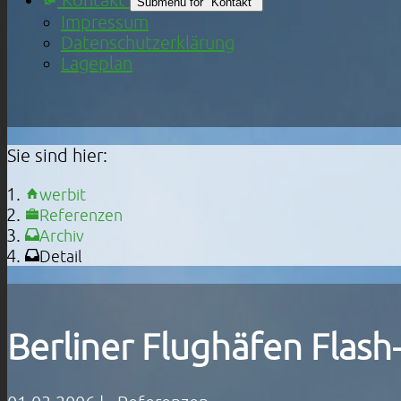
Submenu for "Kontakt"
Impressum
Datenschutzerklärung
Lageplan
Sie sind hier:
werbit
Referenzen
Archiv
Detail
Berliner Flughäfen Flas