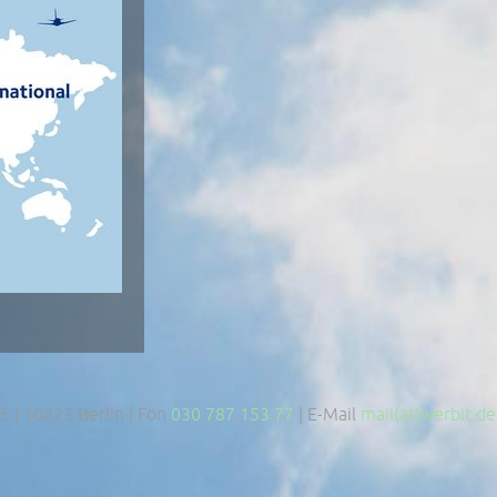
 5 | 10823 Berlin | Fon
030 787 153 77
| E-Mail
mail(at)werbit.de