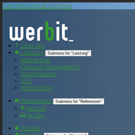
Zum Hauptinhalt springen
Über uns
Leistung
Submenu for "Leistung"
Webdesign
Content Management
Datenbanken
SEO
Webhosting
Referenzen
Submenu for "Referenzen"
Aktuell
Archiv
Partner
Kontakt