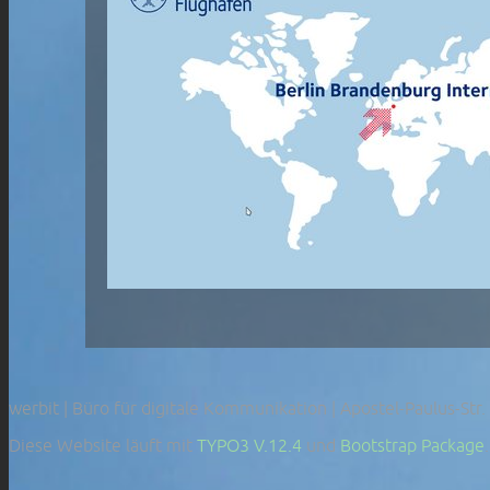
werbit | Büro für digitale Kommunikation | Apostel-Paulus-Str.
Diese Website läuft mit
TYPO3 V.12.4
und
Bootstrap Package
.